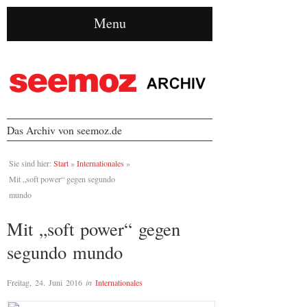
Menu
Das Archiv von seemoz.de
Sie sind hier:
Start
»
Internationales
»
Mit „soft power“ gegen segundo
mundo
Mit „soft power“ gegen
segundo mundo
Freitag, 24. Juni 2016
in
Internationales