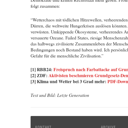
folgt zusammen:
“Wetterchaos mit tödlichen Hitzewellen, verheerende
Dürren, die weltweite Hungerkrisen auslösen könnten.
verwüsten. Umkippende Ökosysteme, verheerendes Art
versauerte Ozeane. Failed States, riesige Menschenzahl
das halbwegs zivilisierte Zusammenleben der Mensche
Bedingungen noch Bestand haben wird. Ich persönlich h
Gefahr für die menschliche Zivilisation.”
[1] RBB24:
Freispruch nach Farbattacke auf Gru
[2]
ZDF:
Aktivisten beschmieren Grundgesetz-De
[3] Klima und Wetter bei 3 Grad mehr:
PDF-Down
Text und Bild: Letzte Generation
KONTAKT
ARCHIVE