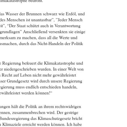
limakatastrophe bedroht.
 das Wasser der Brunnen schwarz wie Erdöl, und
des Menschen ist unantastbar”, ”Jeder Mensch
it”, “Der Staat schützt auch in Verantwortung
sgrundlagen” Anschließend versenkten sie einige
merksam zu machen, dass all die Werte und
ausmachen, durch das Nicht-Handeln der Politik
ie Regierung befeuert die Klimakatastrophe und
ier niedergeschrieben wurden. In einer Welt von
s Recht auf Leben nicht mehr gewährleistet
ser Grundgesetz wird durch unsere Regierung
regierung muss endlich entschieden handeln,
ewährleistet werden können!“
ngen hält die Politik an ihrem rechtswidrigen
 kennen, zusammenbrechen wird. Der gestrige
e Bundesregierung das Klimaschutzgesetz bricht
n Klimaziele erreicht werden können. Ich habe