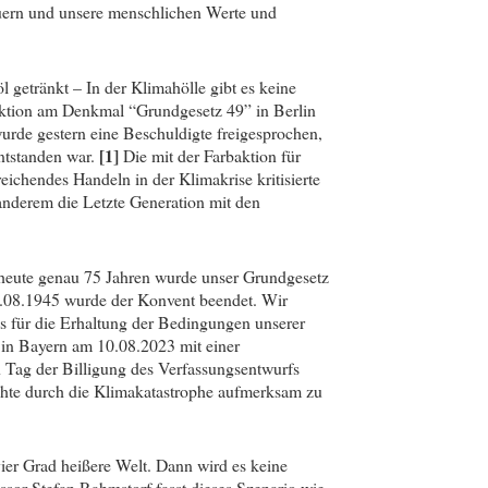
euern und unsere menschlichen Werte und
getränkt – In der Klimahölle gibt es keine
taktion am Denkmal “Grundgesetz 49” in Berlin
wurde gestern eine Beschuldigte freigesprochen,
[1]
ntstanden war.
Die mit der Farbaktion für
ichendes Handeln in der Klimakrise kritisierte
r anderem die Letzte Generation mit den
heute genau 75 Jahren wurde unser Grundgesetz
.08.1945 wurde der Konvent beendet. Wir
s für die Erhaltung der Bedingungen unserer
 in Bayern am 10.08.2023 mit einer
 Tag der Billigung des Verfassungsentwurfs
chte durch die Klimakatastrophe aufmerksam zu
 vier Grad heißere Welt. Dann wird es keine
sor Stefan Rahmstorf fasst dieses Szenario wie