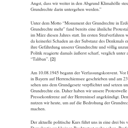
Angst, dass wir weiter in den Abgrund Klimahölle st
Grundrechte darin untergehen werden.”
Unter dem Motto “Monument der Grundrechte in Erdöl 
Grundrechte mehr” fand bereits eine ähnliche Protes
im März diesen Jahres statt. Im ersten Strafverfahren 
da keinerlei Schaden an der Substanz des Denkmals e
ihre Gefährdung unserer Grundrechte und völlig unzure
Politik reagierte damals äußerst scharf, verglich unte
[2]
“Taliban”.
Am 10.08.1945 begann der Verfassungskonvent. Vor 
in Bayern auf Herrenchiemsee geschrieben und am 23
sehen uns dem Grundgesetz verpflichtet und setzen un
Grundrechte ein. Daher haben wir unsere Protestwelle
Pressekonferenz auf der Herreninsel angekündigt. Den
nutzen wir heute, um auf die Bedrohung der Grundre
machen.
Der aktuelle politische Kurs führt uns in eine drei bis
Demokratie und keinen Rechtsstaat mehr geben. Profes