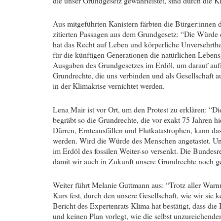
die unser Grundgesetz gewährleistet, sind durch die K
Aus mitgeführten Kanistern färbten die Bürger:innen
zitierten Passagen aus dem Grundgesetz: “Die Würde 
hat das Recht auf Leben und körperliche Unversehrthe
für die künftigen Generationen die natürlichen Leben
Ausgaben des Grundgesetzes im Erdöl, um darauf auf
Grundrechte, die uns verbinden und als Gesellschaft 
in der Klimakrise vernichtet werden.
Lena Mair ist vor Ort, um den Protest zu erklären: “D
begräbt so die Grundrechte, die vor exakt 75 Jahren h
Dürren, Ernteausfällen und Flutkatastrophen, kann da
werden. Wird die Würde des Menschen angetastet. Un
im Erdöl des fossilen Weiter-so versenkt. Die Bundes
damit wir auch in Zukunft unsere Grundrechte noch g
Weiter führt Melanie Guttmann aus: “Trotz aller Warnu
Kurs fest, durch den unsere Gesellschaft, wie wir sie
Bericht des Expertenrats Klima hat bestätigt, dass di
und keinen Plan vorlegt, wie die selbst unzureichende