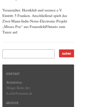
Veranstalter: Horstklub und seemoz e.V.
Eintritt: 5 Franken. Anschließend spielt das
Zwei-Mann-Indie-Noise-Electronic-Projekt
„Misses Poe“ aus Frauenfeld/Ontario zum
Tanze auf.
KONTAKT
Redaktion:
Holger Reile (hr)
h.reile@seemoz.de
ARCHIVE