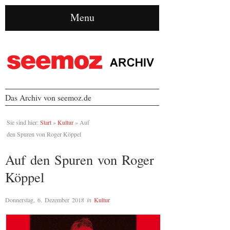
Menu
Das Archiv von seemoz.de
Sie sind hier:
Start
»
Kultur
»
Auf
den Spuren von Roger Köppel
Auf den Spuren von Roger
Köppel
Donnerstag, 6. Dezember 2018
in
Kultur