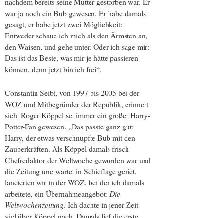
nachdem bereits seine Mutter gestorben war. Er
war ja noch ein Bub gewesen. Er habe damals
gesagt, er habe jetzt zwei Möglichkeit:
Entweder schaue ich mich als den Ärmsten an,
den Waisen, und gehe unter. Oder ich sage mir:
Das ist das Beste, was mir je hätte passieren
können, denn jetzt bin ich frei“.
Constantin Seibt, von 1997 bis 2005 bei der
WOZ und Mitbegründer der Republik, erinnert
sich: Roger Köppel sei immer ein großer Harry-
Potter-Fan gewesen. „Das passte ganz gut:
Harry, der etwas verschnupfte Bub mit den
Zauberkräften. Als Köppel damals frisch
Chefredaktor der Weltwoche geworden war und
die Zeitung unerwartet in Schieflage geriet,
lancierten wir in der WOZ, bei der ich damals
arbeitete, ein Übernahmeangebot:
Die
Weltwochenzeitung
. Ich dachte in jener Zeit
viel über Köppel nach. Damals lief die erste