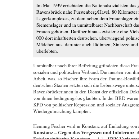
Im Mai 1939 errichteten die Nationalsozialisten das
Ravensbrück nahe Fürstenberg/Havel, 80 Kilometer n
Lagerkomplexes, zu dem neben dem Frauenlager ein 
Siemenslager und in unmittelbarer Nachbarschaft 
Frauen gehörten. Darüber hinaus existierte eine Vi
000 dort inhaftierten deutschen, überwiegend polnis
Mädchen aus, darunter auch Jüdinnen, Sintezze und
überlebten.
Unmittelbar nach ihrer Befreiung gründeten diese Fr
sozialen und politischen Verband. Die meisten von ihne
Arbeit, was, so Fischer, ihre Form der Trauma-Bewäl
deutschen Staaten setzten sich die Lebenswege unters
Ravensbrückerinnen in den Dienst der offiziellen Doktr
von ihnen bedingungslos glaubten. In der BRD waren si
KPD von politischer Repression und sozialer Ausgre
Wiedergutmachung kämpfen.
Henning Fischer wird in Konstanz auf Einladung von
Konstanz – Gegen das Vergessen und Intoleranz
, 
Friedensinitiative Konstanz
UVK Verlagsges
und der