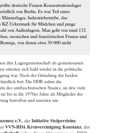
 größte deutsche Frauen-Konzentrationslager
ördlich von Berlin. Es war Teil eines
Männerlager, Industriebetriebe, das
das KZ Uckermark für Mädchen und junge
elzahl von Außenlagern. Man geht von rund 132
chen, russischen und französischen Frauen und
 Romnja, von denen etwa 30 000 nicht
auen ihre Lagergemeinschaft als gemeinsamen
n stürzten sich bald wieder in die politische
tigung war. Nach der Gründung der beiden
chiedlich fort: Die DDR nahm die
in des antifaschistischen Staates, an den viele
e bis in die 1970er Jahre als Mitglieder der
nzung betroffen und mussten um
seemoz e.V.
Initiative Stolpersteine
, der
VVN-BDA Kreisvereinigung Konstanz
der
, der
ellschaft
sieben dieser Akteurinnen aus BRD