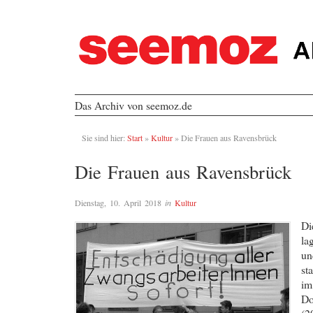
Das Archiv von seemoz.de
Sie sind hier:
Start
»
Kultur
»
Die Frauen aus Ravensbrück
Die Frauen aus Ravensbrück
Dienstag, 10. April 2018
in
Kultur
Di
la
un
st
im
Do