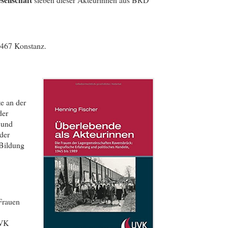
.
8467 Konstanz.
e an der
der
 und
der
 Bildung
Frauen
UVK