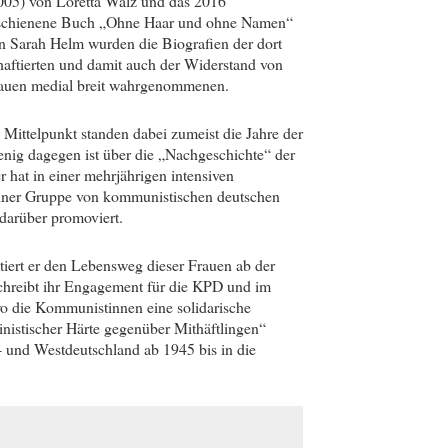
005) von Loretta Walz und das 2016
schienene Buch „Ohne Haar und ohne Namen“
n Sarah Helm wurden die Biografien der dort
haftierten und damit auch der Widerstand von
auen medial breit wahrgenommenen.
 Mittelpunkt standen dabei zumeist die Jahre der
nig dagegen ist über die „Nachgeschichte“ der
 hat in einer mehrjährigen intensiven
einer Gruppe von kommunistischen deutschen
darüber promoviert.
iert er den Lebensweg dieser Frauen ab der
eschreibt ihr Engagement für die KPD und im
wo die Kommunistinnen eine solidarische
linistischer Härte gegenüber Mithäftlingen“
- und Westdeutschland ab 1945 bis in die