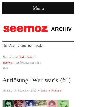
Menu
Das Archiv von seemoz.de
Sie sind hier:
Start
»
Lokal +
Regional
»
Auflösung: Wer war’s
(61)
Auflösung: Wer war’s (61)
Montag, 19. Dezember 2022
in
Lokal + Regional