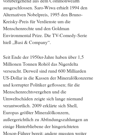
vorübergehend aus dem Commonwealth
ausgeschlossen. Saro-Wiwa erhielt 1994 den
Alternativen Nobelpreis, 1995 den Bruno-
Kreisky-Preis für Verdienste um die
Menschenrechte und den Goldman
Environmental Prize. Die TV-Comedy-Serie
hieß „Basi & Company“.
Seit Ende der 1950er-Jahre haben über 1,5
Millionen Tonnen Rohöl das Nigerdelta
verseucht. Derweil sind rund 600 Milliarden
US-Dollar in die Kassen der Mineralölkonzerne
und korrupter Politiker geflossen; für die
Menschenrechtsvergehen und die
Umweltschäden zeigte sich lange niemand
verantwortlich. 2009 erklärte sich Shell,
Europas größter Mineralölkonzern,
außergerichtlich zu Abfindungszahlungen an
einige Hinterbliebene der hingerichteten
Mosop-Führer bereit; andere mussten weiter