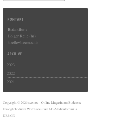
KONTAKT
Redaktion:
Holger Reile (hr)
h.reile@seemoz.de
ARCHIVE
2023
2022
2021
Copyright © 2026
seemoz - Online Magazin am Bodensee
Ermöglicht durch
WordPress
und AD-Medientechnik +
DESiGN