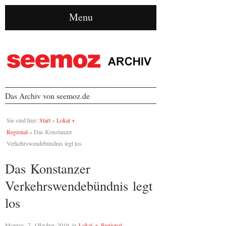
Menu
Das Archiv von seemoz.de
Sie sind hier:
Start
»
Lokal +
Regional
»
Das Konstanzer
Verkehrswendebündnis legt los
Das Konstanzer
Verkehrswendebündnis legt
los
Montag, 7. Oktober 2019
in
Lokal + Regional