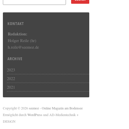
KONTAKT
Redaktion:
Holger Reile (hr)
h.reile@seemoz.de
ARCHIVE
2023
2022
2021
Copyright © 2026
seemoz - Online Magazin am Bodensee
Ermöglicht durch
WordPress
und AD-Medientechnik +
DESiGN