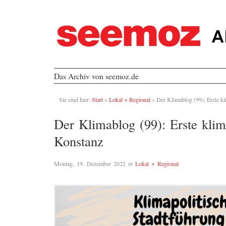
Das Archiv von seemoz.de
Sie sind hier:
Start
»
Lokal + Regional
»
Der Klimablog (99): Erste kl
Der Klimablog (99): Erste klim
Konstanz
Montag, 19. Dezember 2022
in
Lokal + Regional