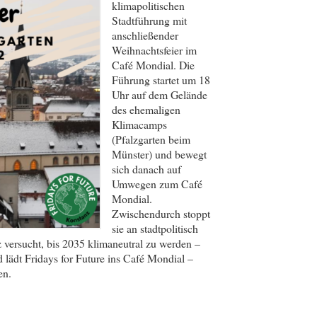
klimapolitischen
Stadtführung mit
anschließender
Weihnachtsfeier im
Café Mondial. Die
Führung startet um 18
Uhr auf dem Gelände
des ehemaligen
Klimacamps
(Pfalzgarten beim
Münster) und bewegt
sich danach auf
Umwegen zum Café
Mondial.
Zwischendurch stoppt
sie an stadtpolitisch
 versucht, bis 2035 klimaneutral zu werden –
 lädt Fridays for Future ins Café Mondial –
en.