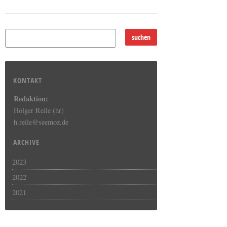
KONTAKT
Redaktion:
Holger Reile (hr)
h.reile@seemoz.de
ARCHIVE
2023
2022
2021