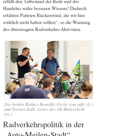
erfüllt den Tatbestand der Rede und des
Handelns wider besseren Wissens! Dadurch
erfahren Parteien Rückenwind, die wir hier
wirklich nicht haben sollten“, so die Warnung
des überzeugten Radverkehrs-Aktivisten.
Die beiden Redner Benedikt Oexle vom adfc (li.)
und Torsten Kalb, Leiter des AK-Radverkehr
(re.)
Radverkehrspolitik in der
„Auto-Meilen-Stadt“