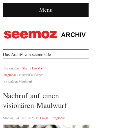
Menu
Das Archiv von seemoz.de
Sie sind hier:
Start
»
Lokal +
Regional
»
Nachruf auf einen
visionären Maulwurf
Nachruf auf einen
visionären Maulwurf
Montag, 24. Juli 2023
in
Lokal + Regional