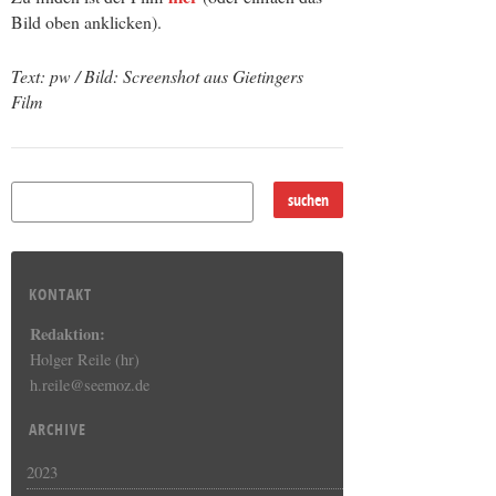
Bild oben anklicken).
Text: pw / Bild: Screenshot aus Gietingers
Film
KONTAKT
Redaktion:
Holger Reile (hr)
h.reile@seemoz.de
ARCHIVE
2023