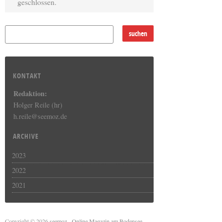
geschlossen.
KONTAKT
Redaktion:
Holger Reile (hr)
h.reile@seemoz.de
ARCHIVE
2023
2022
2021
Copyright © 2026
seemoz - Online Magazin am Bodensee