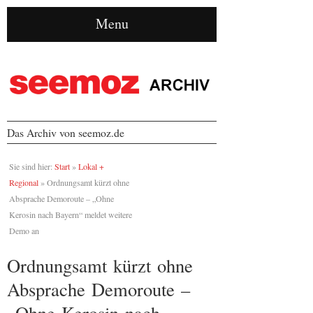
Menu
Das Archiv von seemoz.de
Sie sind hier:
Start
»
Lokal +
Regional
»
Ordnungsamt kürzt ohne
Absprache Demoroute – „Ohne
Kerosin nach Bayern“ meldet weitere
Demo an
Ordnungsamt kürzt ohne
Absprache Demoroute –
„Ohne Kerosin nach