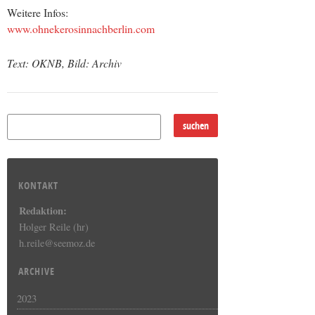
Weitere Infos:
www.ohnekerosinnachberlin.com
Text: OKNB, Bild: Archiv
KONTAKT
Redaktion:
Holger Reile (hr)
h.reile@seemoz.de
ARCHIVE
2023