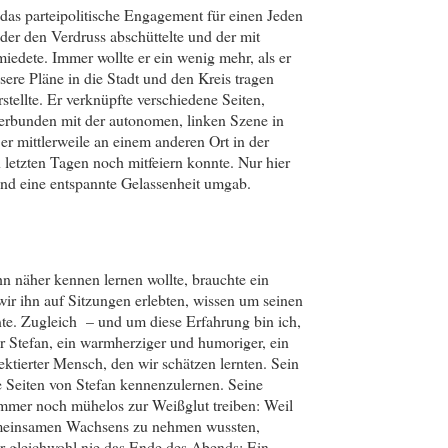
das parteipolitische Engagement für einen Jeden
 der den Verdruss abschüttelte und der mit
iedete. Immer wollte er ein wenig mehr, als er
nsere Pläne in die Stadt und den Kreis tragen
tellte. Er verknüpfte verschiedene Seiten,
t verbunden mit der autonomen, linken Szene in
er mittlerweile an einem anderen Ort in der
n letzten Tagen noch mitfeiern konnte. Nur hier
 und eine entspannte Gelassenheit umgab.
hn näher kennen lernen wollte, brauchte ein
ir ihn auf Sitzungen erlebten, wissen um seinen
te. Zugleich – und um diese Erfahrung bin ich,
rer Stefan, ein warmherziger und humoriger, ein
flektierter Mensch, den wir schätzen lernten. Sein
e Seiten von Stefan kennenzulernen. Seine
immer noch mühelos zur Weißglut treiben: Weil
gemeinsamen Wachsens zu nehmen wussten,
ar gleichwohl nie das Ende des Abends: Ein