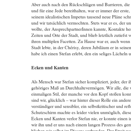
Aber auch nach den Rückschlägen und Barrieren, die 
und für eine Jede bereithalten, war er immer der erste,
seinem idealistischen Impetus tausend neue Pläne schm
und wir tatsächlich vermochten. Stets war er es, der u
wollte, der AnsprechpartnerInnen kannte, Kontakte hers
Zeiten und Orte der Stadt, und blieb letztlich zutiefs
ihren multiplen Facetten. Zu Hause war er, auch wenn 
Stadt lebte, in der Chérisy, deren Jubiläum er in seine
habe ich einen Stefan erlebt, den ein seliges Lächeln
Ecken und Kanten
Als Mensch war Stefan sicher kompliziert, jeder, der i
gehöriges Maß an Durchhaltevermögen. Wir alle, die w
einmaligen Stil, der manche vor den Kopf stoßen konn
sind wir, glücklich – war hinter dieser Rolle ein ande
verständiger und sensibler, ein selbstkritischer und re
Schutzschirm machte es leider vielen unmöglich, dies
Ecken und Kanten verlor Stefan nie, er konnte einen 
wir ihn und er uns nach einem langen Prozess des 
blieben wir selbst im Dissens verbunden. Der Streit w