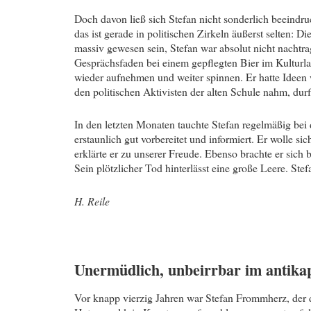
Doch davon ließ sich Stefan nicht sonderlich beeind
das ist gerade in politischen Zirkeln äußerst selten:
massiv gewesen sein, Stefan war absolut nicht nachtra
Gesprächsfaden bei einem gepflegten Bier im Kulturl
wieder aufnehmen und weiter spinnen. Er hatte Ideen w
den politischen Aktivisten der alten Schule nahm, durf
In den letzten Monaten tauchte Stefan regelmäßig bei 
erstaunlich gut vorbereitet und informiert. Er wolle 
erklärte er zu unserer Freude. Ebenso brachte er sich 
Sein plötzlicher Tod hinterlässt eine große Leere. Stef
H. Reile
Unermüdlich, unbeirrbar im antikapi
Vor knapp vierzig Jahren war Stefan Frommherz, der 