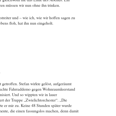
zen müssen wir nun ohne ihn trinken.
treiter und – wie ich, wie wir hoffen sagen zu
bens floh, hat ihn nun eingeholt.
r
getroffen. Stefan wirkte gelöst, aufgeräumt
besuchte Fahrraddemo gegen Wohnraumleerstand
isiert. Und so wippten wir in lauer
 der Truppe „Zwielichtorchester“. „Die
rte er mir zu. Keine 48 Stunden später wurde
mente, die einen fassungslos machen, denn damit