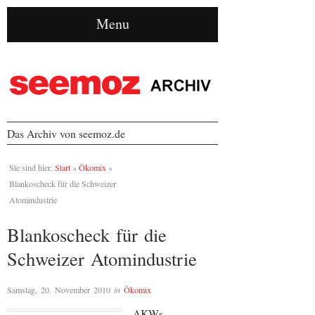
Menu
Das Archiv von seemoz.de
Sie sind hier:
Start
»
Ökomix
»
Blankoscheck für die Schweizer
Atomindustrie
Blankoscheck für die
Schweizer Atomindustrie
Samstag, 20. November 2010
in
Ökomix
AKWs