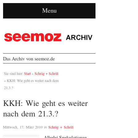
Menu
Das Archiv von seemoz.de
Sie sind hier:
Start
»
Schräg + Schrill
»
KKH: Wie geht es weiter nach dem
21.3.?
KKH: Wie geht es weiter
nach dem 21.3.?
Mittwoch, 17. März 2010
in
Schräg + Schrill
Allerlei Spekulationen