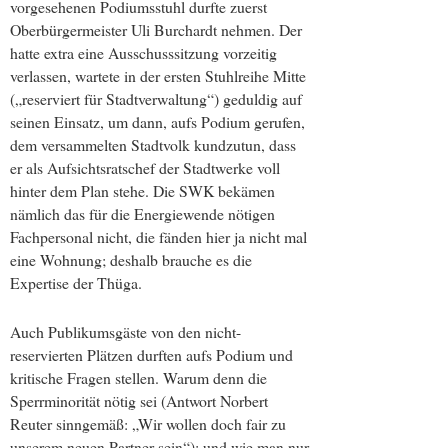
vorgesehenen Podiumsstuhl durfte zuerst
Oberbürgermeister Uli Burchardt nehmen. Der
hatte extra eine Ausschusssitzung vorzeitig
verlassen, wartete in der ersten Stuhlreihe Mitte
(„reserviert für Stadtverwaltung“) geduldig auf
seinen Einsatz, um dann, aufs Podium gerufen,
dem versammelten Stadtvolk kundzutun, dass
er als Aufsichtsratschef der Stadtwerke voll
hinter dem Plan stehe. Die SWK bekämen
nämlich das für die Energiewende nötigen
Fachpersonal nicht, die fänden hier ja nicht mal
eine Wohnung; deshalb brauche es die
Expertise der Thüga.
Auch Publikumsgäste von den nicht-
reservierten Plätzen durften aufs Podium und
kritische Fragen stellen. Warum denn die
Sperrminorität nötig sei (Antwort Norbert
Reuter sinngemäß: „Wir wollen doch fair zu
unserem neuen Partner sein“); und wie man nur