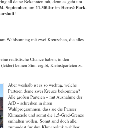
ing all deine Bekannten mit, denn es geht um
24. September,
11.30Uhr
Herosé Park.
um
im
arstadt
!
 am Wahlsonntag mit zwei Kreuzchen, die alles
 eine realistische Chance haben, in den
leider) keinen Sinn ergibt, Kleinstparteien zu
Aber weshalb ist es so wichtig, welche
Parteien deine zwei Kreuze bekommen?
Alle großen Parteien – mit Ausnahme der
AfD – schreiben in ihren
Wahlprogrammen, dass sie die Pariser
Klimaziele und somit die 1,5-Grad-Grenze
einhalten wollen. Somit sind doch alle,
zumindest für ihre Klimapolitik wählbar,