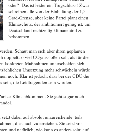
oder? Das ist leider ein Trugschluss! Zwar
schreiben alle von der Einhaltung der 1,5-
Grad-Grenze, aber keine Partei plant einen
Klimaschutz, der ambitioniert genug ist, um
Deutschland rechtzeitig klimaneutral zu
bekommen.
werden. Schaut man sich aber ihren geplanten
ch doppelt so viel CO
ausstoßen soll, als für die
2
 den konkreten Maßnahmen unterscheiden sich
 tatsächlichen Umsetzung mehr schwächeln würde
nnen noch. Klar ist jedoch, dass bei der CDU die
 sein, die Leidtragenden sein würden.
s Pariser Klimaabkommen. Sie geht sogar noch
andel.
setzt dabei auf absolut unzureichende, teils
nahmen, dies auch zu erreichen. Sie setzt vor
ten und natürlich, wie kann es anders sein: auf