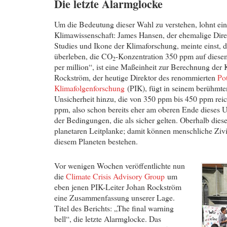
Die letzte Alarmglocke
Um die Bedeutung dieser Wahl zu verstehen, lohnt ein 
Klimawissenschaft: James Hansen, der ehemalige Dire
Studies und Ikone der Klimaforschung, meinte einst, d
überleben, die CO
-Konzentration 350 ppm auf diesem
2
per million“, ist eine Maßeinheit zur Berechnung der
Rockström, der heutige Direktor des renommierten
Pot
Klimafolgenforschung
(PIK), fügt in seinem berühmte
Unsicherheit hinzu, die von 350 ppm bis 450 ppm reic
ppm, also schon bereits eher am oberen Ende dieses Un
der Bedingungen, die als sicher gelten. Oberhalb dies
planetaren Leitplanke; damit können menschliche Zivi
diesem Planeten bestehen.
Vor wenigen Wochen veröffentlichte nun
die
Climate Crisis Advisory Group
um
eben jenen PIK-Leiter Johan Rockström
eine Zusammenfassung unserer Lage.
Titel des Berichts: „The final warning
bell“, die letzte Alarmglocke. Das