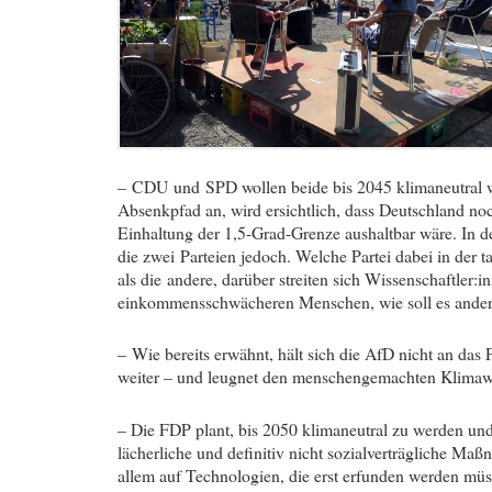
– CDU
und SPD wollen beide bis 2045 klimaneutral 
Absenkpfad an, wird ersichtlich, dass Deutschland no
Einhaltung der 1,5-Grad-Grenze aushaltbar wäre. In
die zwei Parteien jedoch. Welche Partei dabei in der
als die
andere, darüber streiten sich Wissenschaftler:i
einkommensschwächeren Menschen, wie soll es anders
– Wie bereits erwähnt, hält sich die AfD nicht an da
weiter – und leugnet den menschengemachten Klimaw
– Die FDP plant, bis 2050 klimaneutral zu werden und 
lächerliche und definitiv nicht sozialverträgliche Maß
allem auf Technologien, die erst erfunden werden müss