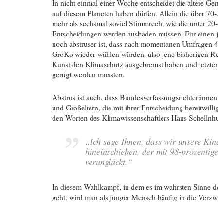
In nicht einmal einer Woche entscheidet die ältere Ge
auf diesem Planeten haben dürfen. Allein die über 7
mehr als sechsmal soviel Stimmrecht wie die unter 20-
Entscheidungen werden ausbaden müssen. Für einen j
noch abstruser ist, dass nach momentanen Umfragen 47
GroKo wieder wählen würden, also jene bisherigen Reg
Kunst den Klimaschutz ausgebremst haben und letzte
gerügt werden mussten.
Abstrus ist auch, dass Bundesverfassungsrichter:innen
und Großeltern, die mit ihrer Entscheidung bereitwill
den Worten des Klimawissenschaftlers Hans Schellnhu
„
Ich sage Ihnen, dass wir unsere Kin
hineinschieben, der mit 98-prozentige
verunglückt.
“
In diesem Wahlkampf, in dem es im wahrsten Sinne d
geht, wird man als junger Mensch häufig in die Verzwe