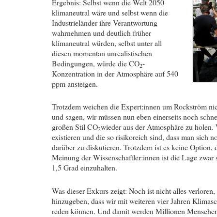
Ergebnis: Selbst wenn die Welt 2050
klimaneutral wäre und selbst wenn die
Industrieländer ihre Verantwortung
wahrnehmen und deutlich früher
klimaneutral würden, selbst unter all
diesen momentan unrealistischen
Bedingungen, würde die CO
-
2
Konzentration in der Atmosphäre auf 540
ppm ansteigen.
Trotzdem weichen die Expert:innen um Rockström nic
und sagen, wir müssen nun eben einerseits noch schnel
großen Stil CO
wieder aus der Atmosphäre zu holen. 
2
existieren und die so risikoreich sind, dass man sich 
darüber zu diskutieren. Trotzdem ist es keine Option,
Meinung der Wissenschaftler:innen ist die Lage zwar se
1,5 Grad einzuhalten.
Was dieser Exkurs zeigt: Noch ist nicht alles verloren,
hinzugeben, dass wir mit weiteren vier Jahren Klimas
reden können. Und damit werden Millionen Menschen