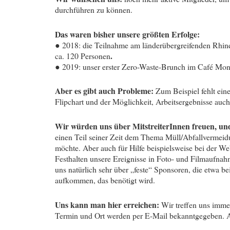
durchführen zu können.
Das waren bisher unsere größten Erfolge:
● 2018: die Teilnahme am länderübergreifenden Rhine
.
ca. 120 Personen
● 2019: unser erster Zero-Waste-Brunch im Café Mon
Aber es gibt auch Probleme:
Zum Beispiel fehlt ein
Flipchart und der Möglichkeit, Arbeitsergebnisse auc
Wir würden uns über MitstreiterInnen freuen, un
einen Teil seiner Zeit dem Thema Müll/Abfallvermei
möchte. Aber auch für Hilfe beispielsweise bei der We
Festhalten unsere Ereignisse in Foto- und Filmaufnah
uns natürlich sehr über „feste“ Sponsoren, die etwa b
aufkommen, das benötigt wird.
Uns kann man hier erreichen:
Wir treffen uns imm
Termin und Ort werden per E-Mail bekanntgegeben. 