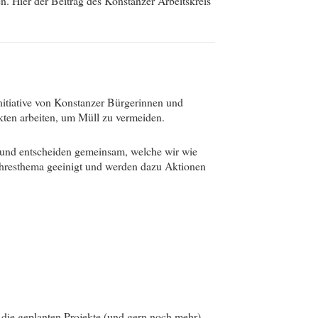
en. Hier der Beitrag des Konstanzer Arbeitskreis
nitiative von Konstanzer Bürgerinnen und
ten arbeiten, um Müll zu vermeiden.
und entscheiden gemeinsam, welche wir wie
ahresthema geeinigt und werden dazu Aktionen
 die geplanten Projekte (und gern noch mehr)