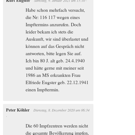
Kurt Eugster
Samstag, 9. Januar 2021
um
15:10
·
Habe schon mehrfach versucht,
die Nr: 116 117 wegen eines
Impftermins anzurufen. Doch
leider bekam ich stets die
Auskunft, wir sind überlastet und
können auf das Gespräch nicht
antworten, bitte legen Sie auf.
Ich bin 80 J. alt geb. 24.4.1940
und hätte gerne mit meiner seit
1986 an MS erkrankten Frau
Elfriede Eugster geb. 22.12.1941
einen Impftermin.
Peter Köhler
Dienstag, 8. Dezember 2020
um
06:34
·
Die 60 Impfzentren werden nicht
die gesamte Bevölkerung impfen,