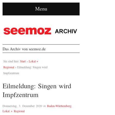
Menu
Das Archiv von seemoz.de
Sie sind hier:
Start
»
Lokal +
Regional
»
Eilmeldung: Singen wird
Impfzentrum
Eilmeldung: Singen wird
Impfzentrum
Donnerstag, 3. Dezember 2020
in
Baden-Württemberg
,
Lokal + Regional