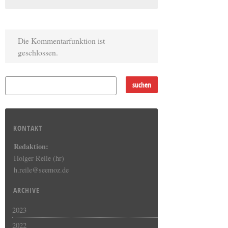
Die Kommentarfunktion ist
geschlossen.
KONTAKT
Redaktion:
Holger Reile (hr)
h.reile@seemoz.de
ARCHIVE
2023
2022