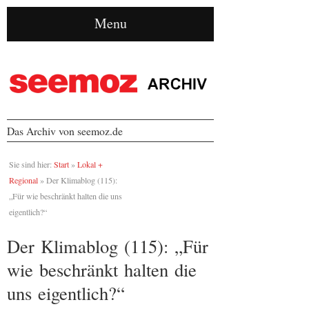
Menu
Das Archiv von seemoz.de
Sie sind hier:
Start
»
Lokal +
Regional
»
Der Klimablog (115):
„Für wie beschränkt halten die uns
eigentlich?“
Der Klimablog (115): „Für
wie beschränkt halten die
uns eigentlich?“