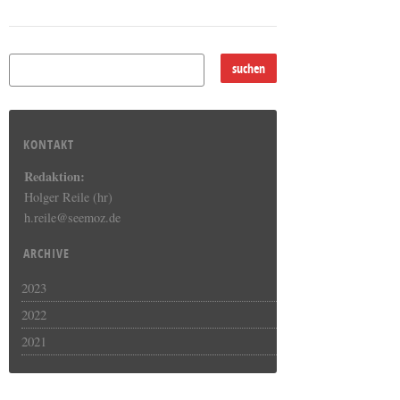
KONTAKT
Redaktion:
Holger Reile (hr)
h.reile@seemoz.de
ARCHIVE
2023
2022
2021