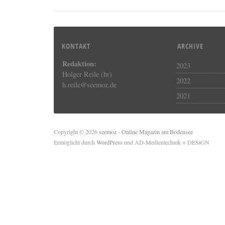
KONTAKT
ARCHIVE
Redaktion:
2023
Holger Reile (hr)
2022
h.reile@seemoz.de
2021
Copyright © 2026
seemoz - Online Magazin am Bodensee
Ermöglicht durch
WordPress
und AD-Medientechnik + DESiGN