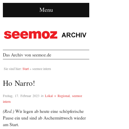
Menu
Das Archiv von seemoz.de
Sie sind hier:
Start
»
seemoz intern
Ho Narro!
Freitag, 17. Februar 2023
in
Lokal + Regional
,
seemoz
intern
(Red.)
Wir legen ab heute eine schöpferische
Pause ein und sind ab Aschermittwoch wieder
am Start.