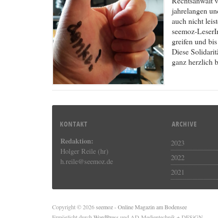
Rechtsanwalt ve
jahrelangen un
auch nicht lei
seemoz-LeserIn
greifen und b
Diese Solidarit
ganz herzlich 
KONTAKT
ARCHIVE
Redaktion:
2023
Holger Reile (hr)
2022
h.reile@seemoz.de
2021
Copyright © 2026
seemoz - Online Magazin am Bodensee
Ermöglicht durch
WordPress
und AD-Medientechnik + DESiGN