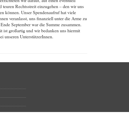
rzichteten wir darauf, auf einen eventuell
d teuren Rechtsstreit einzugehen – den wir uns
sten können. Unser Spendenaufruf hat viele
nen veranlasst, uns finanziell unter die Arme zu
is Ende September war die Summe zusammen.
ät ist großartig und wir bedanken uns hiermit
bei unseren UnterstützerInnen.