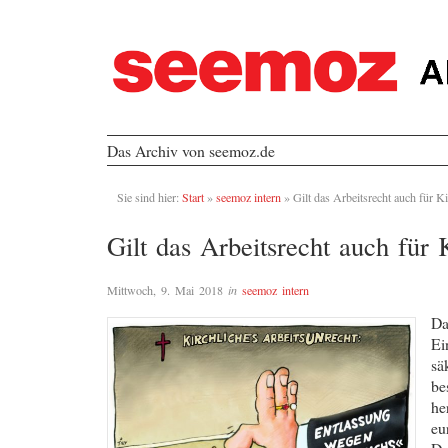
Das Archiv von seemoz.de
Sie sind hier:
Start
»
seemoz intern
»
Gilt das Arbeitsrecht auch für K
Gilt das Arbeitsrecht auch für 
Mittwoch, 9. Mai 2018
in
seemoz intern
Da
Ei
sä
be
he
eu