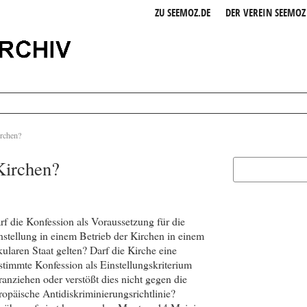
ZU SEEMOZ.DE
DER VEREIN SEEMOZ 
irchen?
Kirchen?
rf die Konfession als Voraussetzung für die
nstellung in einem Betrieb der Kirchen in einem
kularen Staat gelten? Darf die Kirche eine
stimmte Konfession als Einstellungs­kriterium
ranziehen oder verstößt dies nicht gegen die
ropäische Antidiskrimi­nierungs­richtlinie?