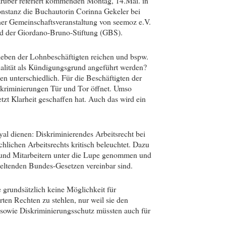
rüber referiert kommenden Montag, 14.Mai. in
nstanz die Buchautorin Corinna Gekeler bei
ner Gemeinschaftsveranstaltung von seemoz e.V.
d der Giordano-Bruno-Stiftung (GBS).
tleben der Lohnbeschäftigten reichen und bspw.
alität als Kündigungsgrund angeführt werden?
en unterschiedlich. Für die Beschäftigten der
iskriminierungen Tür und Tor öffnet. Umso
tzt Klarheit geschaffen hat. Auch das wird ein
yal dienen: Diskriminierendes Arbeitsrecht bei
chlichen Arbeitsrechts kritisch beleuchtet. Dazu
en und Mitarbeitern unter die Lupe genommen und
geltenden Bundes-Gesetzen vereinbar sind.
e grundsätzlich keine Möglichkeit für
ten Rechten zu stehlen, nur weil sie den
 sowie Diskriminierungsschutz müssten auch für