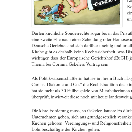
Da
Ko
ei
un
Dürfen kirchliche Sonderrechte sogar bis in das Priva
eine zweite Ehe nach einer Scheidung oder Homosexu
Deutsche Gerichte sind sich darüber uneinig und urteil
Kirche gibt es deshalb keine Rechtssicherheit, was D
wichtiger, dass der Europäische Gerichtshof (EuGH) je
Thema bei Corinna Gekelers Vortrag sein.
Als Politikwissenschaftlerin hat sie in ihrem Buch „Lo
Caritas, Diakonie und Co.“ die Rechtstradition des kir
hat sie mehr als 30 Fallbeispiele von Mitarbeiterinn
überprüft, inwieweit diese noch mit heute landesweit 
Die klare Forderung muss, so Gekeler, lauten: Es dürf
Unternehmen geben, sich aus grundgesetzlich veranker
Kirchen gehören. Vereinigungs- und Religionsfreiheit
Lohnbeschäftigte der Kirchen gelten.