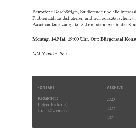
Betroffene Beschäftigte, Studierende und alle Interessi
Problematik zu diskutieren und sich auszutauschen, wi
Auseinandersetzung die Diskriminierungen in der Kir
Montag, 14.Mai, 19:00 Uhr. Ort: Bürgersaal Kons
MM (Comic: tilly)
KONTAKT
ARCHIVE
Redaktion:
2023
Holger Reile (hr)
2022
h.reile@seemoz.de
2021