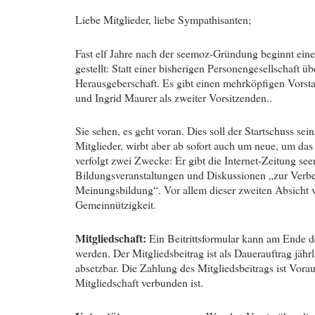
Liebe Mitglieder, liebe Sympathisanten;
Fast elf Jahre nach der seemoz-Gründung beginnt eine
gestellt: Statt einer bisherigen Personengesellschaft ü
Herausgeberschaft. Es gibt einen mehrköpfigen Vorst
und Ingrid Maurer als zweiter Vorsitzenden..
Sie sehen, es geht voran. Dies soll der Startschuss se
Mitglieder, wirbt aber ab sofort auch um neue, um das 
verfolgt zwei Zwecke: Er gibt die Internet-Zeitung se
Bildungsveranstaltungen und Diskussionen „zur Verbes
Meinungsbildung“. Vor allem dieser zweiten Absicht v
Gemeinnützigkeit.
Mitgliedschaft:
Ein Beitrittsformular kann am Ende d
werden. Der Mitgliedsbeitrag ist als Dauerauftrag jährli
absetzbar. Die Zahlung des Mitgliedsbeitrags ist Vora
Mitgliedschaft verbunden ist.