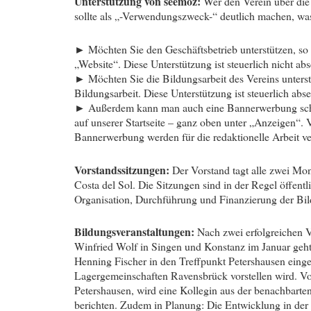
Unterstützung von seemoz:
Wer den Verein über die 
sollte als „-Verwendungszweck-“ deutlich machen, was
► Möchten Sie den Geschäftsbetrieb unterstützen, s
„Website“. Diese Unterstützung ist steuerlich nicht abs
► Möchten Sie die Bildungsarbeit des Vereins unters
Bildungsarbeit. Diese Unterstützung ist steuerlich abse
► Außerdem kann man auch eine Bannerwerbung schalt
auf unserer Startseite – ganz oben unter „Anzeigen“.
Bannerwerbung werden für die redaktionelle Arbeit v
Vorstandssitzungen:
Der Vorstand tagt alle zwei Mo
Costa del Sol. Die Sitzungen sind in der Regel öffent
Organisation, Durchführung und Finanzierung der Bil
Bildungsveranstaltungen:
Nach zwei erfolgreichen V
Winfried Wolf in Singen und Konstanz im Januar geht 
Henning Fischer in den Treffpunkt Petershausen einge
Lagergemeinschaften Ravensbrück vorstellen wird. Vor
Petershausen, wird eine Kollegin aus der benachbarte
berichten. Zudem in Planung: Die Entwicklung in de