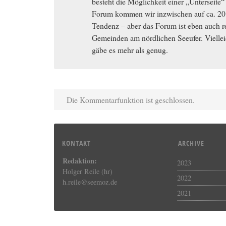
besteht die Möglichkeit einer „Unterseite“
Forum kommen wir inzwischen auf ca. 20.0
Tendenz – aber das Forum ist eben auch re
Gemeinden am nördlichen Seeufer. Vielleic
gäbe es mehr als genug.
Die Kommentarfunktion ist geschlossen.
KONTAKT
ARCHIVE
Redaktion:
2023
Holger Reile (hr)
2022
h.reile@seemoz.de
2021