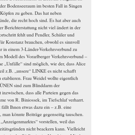
der Bodenseeraum im besten Fall in Singen
n Köpfen zu geben. Das hat neben
ünde, die recht hoch sind. Es hat aber auch
er Berichterstattung nicht viel ändert in der
tschritt fehlt und Pendler, Schüler und
für Konstanz brauchen, obwohl es sinnvoll
nur in einem 3-Länder-Verkehrsverbund zu
dem Modell des Vorarlberger Verkehrsverbund –
e „Unfälle“ sind möglich, wie der, dass Alice
il z.B. „unsere“ LINKE es nicht schafft
etablieren. Frau Weidel wollte eigentlich
RÜNEN sind zum Blinddarm der
nzwischen, dass alle Parteien gegen das
e von R. Biniossek, im Tiefschlaf verharrt.
 fällt Ihnen etwas dazu ein – z.B. eine
man könnte Beiträge gegenseitig tauschen.
 „Anzeigenmarktes“ vorstellen, weil das
tätsgründen nicht beackern kann. Vielleicht