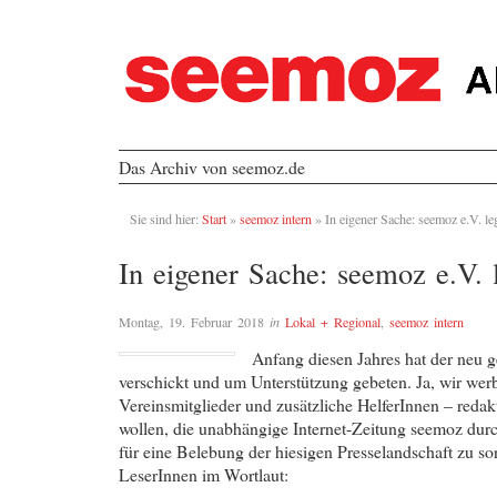
Das Archiv von seemoz.de
Sie sind hier:
Start
»
seemoz intern
»
In eigener Sache: seemoz e.V. leg
In eigener Sache: seemoz e.V. l
Montag, 19. Februar 2018
in
Lokal + Regional
,
seemoz intern
Anfang diesen Jahres hat der neu 
verschickt und um Unterstützung gebeten. Ja, wir werb
Vereinsmitglieder und zusätzliche HelferInnen – redakt
wollen, die unabhängige Internet-Zeitung seemoz durc
für eine Belebung der hiesigen Presselandschaft zu so
LeserInnen im Wortlaut: