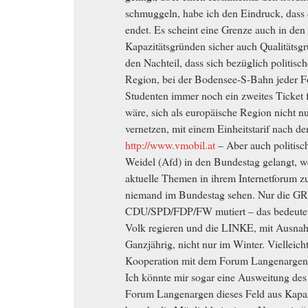
schmuggeln, habe ich den Eindruck, dass 
endet. Es scheint eine Grenze auch in de
Kapazitätsgründen sicher auch Qualitätsgr
den Nachteil, dass sich bezüglich politisch
Region, bei der Bodensee-S-Bahn jeder For
Studenten immer noch ein zweites Ticket 
wäre, sich als europäische Region nicht 
vernetzen, mit einem Einheitstarif nach 
http://www.vmobil.at
– Aber auch politisch
Weidel (Afd) in den Bundestag gelangt, we
aktuelle Themen in ihrem Internetforum zu 
niemand im Bundestag sehen. Nur die G
CDU/SPD/FDP/FW mutiert – das bedeutet i
Volk regieren und die LINKE, mit Ausnahm
Ganzjährig, nicht nur im Winter. Vielleicht
Kooperation mit dem Forum Langenargen, 
Ich könnte mir sogar eine Ausweitung des
Forum Langenargen dieses Feld aus Kapazi