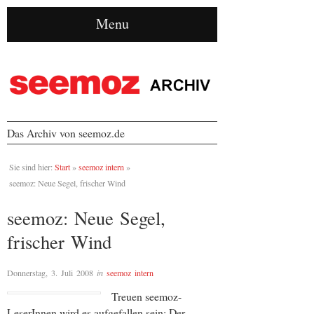
Menu
Das Archiv von seemoz.de
Sie sind hier:
Start
»
seemoz intern
»
seemoz: Neue Segel, frischer Wind
seemoz: Neue Segel,
frischer Wind
Donnerstag, 3. Juli 2008
in
seemoz intern
Treuen seemoz-
LeserInnen wird es aufgefallen sein: Der