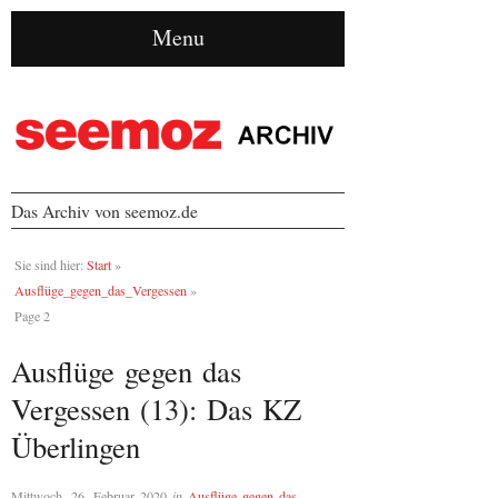
Menu
Das Archiv von seemoz.de
Sie sind hier:
Start
»
Ausflüge_gegen_das_Vergessen
»
Page 2
Ausflüge gegen das
Vergessen (13): Das KZ
Überlingen
Mittwoch, 26. Februar 2020
in
Ausflüge gegen das