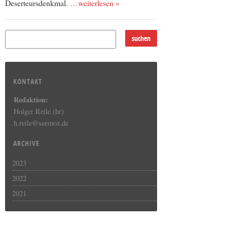
Deserteursdenkmal.
…weiterlesen »
KONTAKT
Redaktion:
Holger Reile (hr)
h.reile@seemoz.de
ARCHIVE
2023
2022
2021