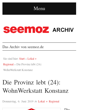
Menu
Das Archiv von seemoz.de
Sie sind hier:
Start
»
Lokal +
Regional
»
Die Provinz lebt (24):
WohnWerkstatt Konstanz
Die Provinz lebt (24):
WohnWerkstatt Konstanz
Donnerstag, 6. Juni 2019
in
Lokal + Regional
Die