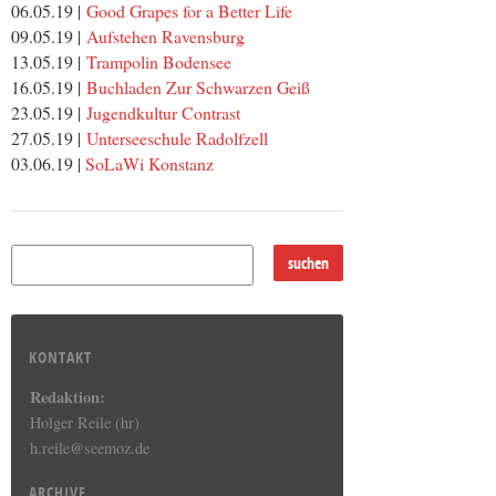
06.05.19 |
Good Grapes for a Better Life
09.05.19 |
Aufstehen Ravensburg
13.05.19 |
Trampolin Bodensee
16.05.19 |
Buchladen Zur Schwarzen Geiß
23.05.19 |
Jugendkultur Contrast
27.05.19 |
Unterseeschule Radolfzell
03.06.19 |
SoLaWi Konstanz
KONTAKT
Redaktion:
Holger Reile (hr)
h.reile@seemoz.de
ARCHIVE