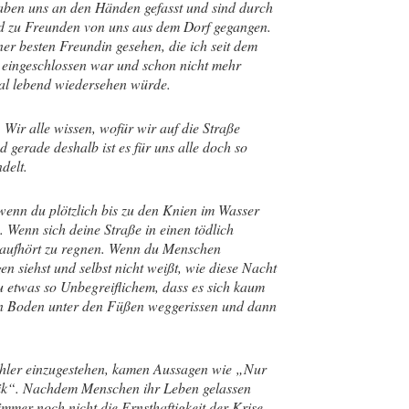
aben uns an den Händen gefasst und sind durch
nd zu Freunden von uns aus dem Dorf gegangen.
r besten Freundin gesehen, die ich seit dem
s eingeschlossen war und schon nicht mehr
mal lebend wiedersehen würde.
Wir alle wissen, wofür wir auf die Straße
 gerade deshalb ist es für uns alle doch so
delt.
 wenn du plötzlich bis zu den Knien im Wasser
n. Wenn sich deine Straße in einen tödlich
 aufhört zu regnen. Wenn du Menschen
 siehst und selbst nicht weißt, wie diese Nacht
u etwas so Unbegreiflichem, dass es sich kaum
 den Boden unter den Füßen weggerissen und dann
hler einzugestehen, kamen Aussagen wie „Nur
litik“. Nachdem Menschen ihr Leben gelassen
 immer noch nicht die Ernsthaftigkeit der Krise