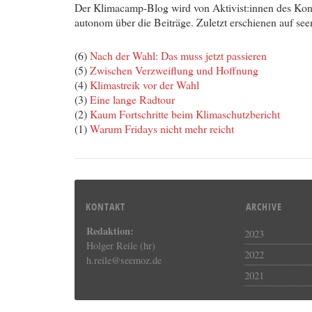
Der Klimacamp-Blog wird von Aktivist:innen des Kons
autonom über die Beiträge. Zuletzt erschienen auf se
(6)
Nach der Wahl: Das muss jetzt passieren
(5)
Zwischen Verzweiflung und Hoffnung
(4)
Klimastreik vor der Wahl
(3)
Eine lange Radtour
(2)
Kaum Fortschritte beim Klimaschutzbericht
(1)
Warum Fridays nicht mehr reicht
KONTAKT
ARCHIVE
Redaktion:
2023
Holger Reile (hr)
2022
h.reile@seemoz.de
2021