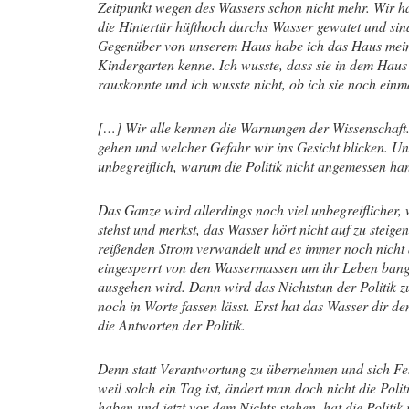
Zeitpunkt wegen des Wassers schon nicht mehr. Wir h
die Hintertür hüfthoch durchs Wasser gewatet und si
Gegenüber von unserem Haus habe ich das Haus meine
Kindergarten kenne. Ich wusste, dass sie in dem Hau
rauskonnte und ich wusste nicht, ob ich sie noch ein
[…] Wir alle kennen die Warnungen der Wissenschaft. 
gehen und welcher Gefahr wir ins Gesicht blicken. Und
unbegreiflich, warum die Politik nicht angemessen han
Das Ganze wird allerdings noch viel unbegreiflicher,
stehst und merkst, das Wasser hört nicht auf zu steige
reißenden Strom verwandelt und es immer noch nicht
eingesperrt von den Wassermassen um ihr Leben bangen
ausgehen wird. Dann wird das Nichtstun der Politik z
noch in Worte fassen lässt. Erst hat das Wasser dir
die Antworten der Politik.
Denn statt Verantwortung zu übernehmen und sich Fe
weil solch ein Tag ist, ändert man doch nicht die Po
haben und jetzt vor dem Nichts stehen, hat die Politik