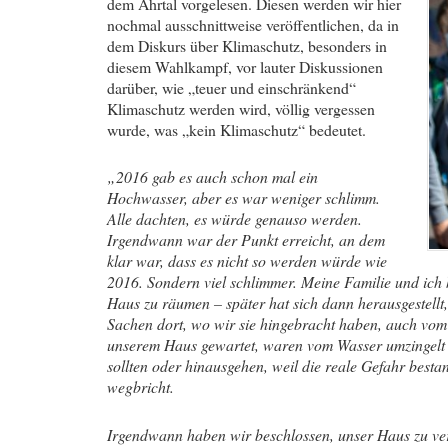
dem Ahrtal vorgelesen. Diesen werden wir hier
nochmal ausschnittweise veröffentlichen, da in
dem Diskurs über Klimaschutz, besonders in
diesem Wahlkampf, vor lauter Diskussionen
darüber, wie „teuer und einschränkend“
Klimaschutz werden wird, völlig vergessen
wurde, was „kein Klimaschutz“ bedeutet.
„2016 gab es auch schon mal ein
Hochwasser, aber es war weniger schlimm.
Alle dachten, es würde genauso werden.
Irgendwann war der Punkt erreicht, an dem
klar war, dass es nicht so werden würde wie
2016. Sondern viel schlimmer. Meine Familie und ic
Haus zu räumen – später hat sich dann herausgestellt, 
Sachen dort, wo wir sie hingebracht haben, auch vom
unserem Haus gewartet, waren vom Wasser umzingelt 
sollten oder hinausgehen, weil die reale Gefahr best
wegbricht.
Irgendwann haben wir beschlossen, unser Haus zu ve