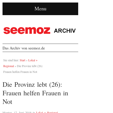
Menu
Das Archiv von seemoz.de
Sie sind hier:
Start
»
Lokal +
Regional
»
Die Provinz lebt (26):
Frauen helfen Frauen in Not
Die Provinz lebt (26):
Frauen helfen Frauen in
Not
Montag, 17. Juni 2019
in
Lokal + Regional