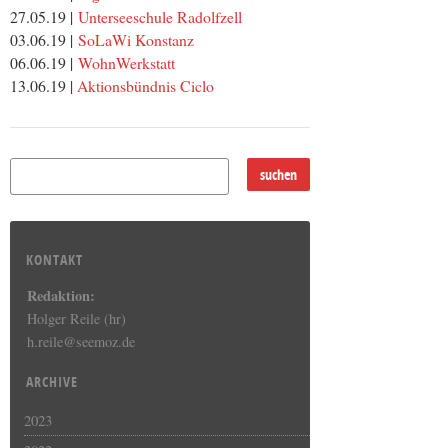
27.05.19 |
Unterseeschule Radolfzell
03.06.19 |
SoLaWi Konstanz
06.06.19 |
WohnWerkstatt
13.06.19 |
Aktionsbündnis Ciclo
KONTAKT
Redaktion:
Holger Reile (hr)
h.reile@seemoz.de
ARCHIVE
2023