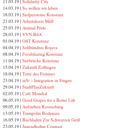
11.03.19 |
Solidarity City
14.03.19 |
So wollen wir leben
18.03.19 |
Stolpersteine Konstanz
21.03.19 |
Arbeitskreis Müll
25.03.19 |
Animal Pride
28.03.19 |
VVN-BdA
01.04.19 |
OAT Konstanz
04.04.19 |
Solibündnis Rojava
08.04.19 |
Foodsharing Konstanz
11.04.19 |
Seebrücke Konstanz
15.04.19 |
Zukunft Zoffingen
18.04.19 |
Terre des Femmes
23.04.19 |
inSi – Integration in Singen
29.04.19 |
StadtPlanZukunft
02.05.19 |
Café Mondial
06.05.19 |
Good Grapes for a Better Life
09.05.19 |
Aufstehen Ravensburg
13.05.19 |
Trampolin Bodensee
16.05.19 |
Buchladen Zur Schwarzen Geiß
23.05.19 |
Jugendkultur Contrast