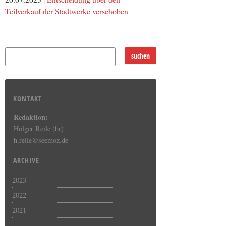
Teilverkauf der Stadtwerke verschoben
KONTAKT
Redaktion:
Holger Reile (hr)
h.reile@seemoz.de
ARCHIVE
2023
2022
2021