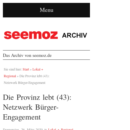
Menu
Das Archiv von seemoz.de
Sie sind hier:
Start
»
Lokal +
Regional
»
Die Provinz lebt (43):
Netzwerk Bürger-Engagement
Die Provinz lebt (43):
Netzwerk Bürger-
Engagement
Donnerstag, 26. März 2020
in
Lokal + Regional