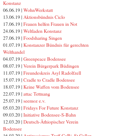
Konstanz
06.06.19 |
WohnWerkstatt
13.06.19 |
Aktionsbündnis Ciclo
17.06.19 |
Frauen helfen Frauen in Not
24.06.19 |
Weltladen Konstanz
27.06.19 |
Foodsharing Singen
01.07.19 |
Konstanzer Bündnis für gerechten
Welthandel
04.07.19 |
Greenpeace Bodensee
08.07.19 |
Verein Bürgerpark Büdingen
11.07.19 |
Freundeskreis Asyl Radolfzell
15.07.19 |
Cradle to Cradle Bodensee
18.07.19 |
Keine Waffen vom Bodensee
22.07.19 |
attac Tettnang
25.07.19 |
seemoz e.v.
05.03.20 |
Fridays For Future Konstanz
09.03.20 |
Initiative Bodensee-S-Bahn
12.03.20 |
Deutsch-Äthiopischer Verein
Bodensee
16.03.20 |
Antirassismus Treff CaBi, St.Gallen