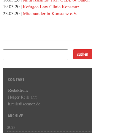
19.03.20 |
Refugee Law Clinic Konstanz
23.03.20 |
Miteinander in Konstanz e.V.
KONTAKT
Redaktion:
Holger Reile (hr)
h.reile@seemoz.de
ARCHIVE
2023