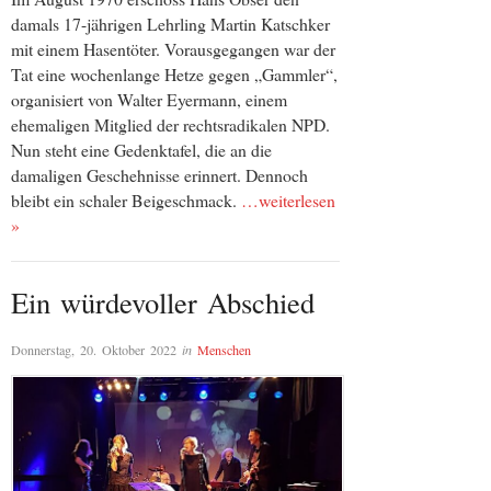
damals 17-jährigen Lehrling Martin Katschker
mit einem Hasentöter. Vorausgegangen war der
Tat eine wochenlange Hetze gegen „Gammler“,
organisiert von Walter Eyermann, einem
ehemaligen Mitglied der rechtsradikalen NPD.
Nun steht eine Gedenktafel, die an die
damaligen Geschehnisse erinnert. Dennoch
bleibt ein schaler Beigeschmack.
…weiterlesen
»
Ein würdevoller Abschied
Donnerstag, 20. Oktober 2022
in
Menschen