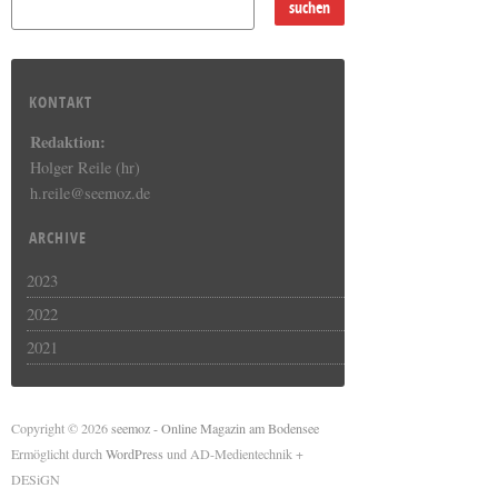
KONTAKT
Redaktion:
Holger Reile (hr)
h.reile@seemoz.de
ARCHIVE
2023
2022
2021
Copyright © 2026
seemoz - Online Magazin am Bodensee
Ermöglicht durch
WordPress
und AD-Medientechnik +
DESiGN