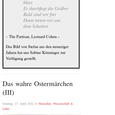
bläst
Er durchfegt die Gräber
Bald sind wir frei
Dann treten wir aus
dem Schatten
– The Partisan, Leonard Cohen –
Das Bild von Stefan aus den neunziger
Jahren hat uns Sabine Könninger zur
Verfügung gestellt.
Das wahre Ostermärchen
(III)
Sonntag, 17. April 2022
in
Menschen
,
Wissenschaft &
Lehre