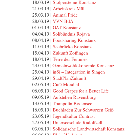
18.03.19 |
Stolpersteine Konstanz
21.03.19 |
Arbeitskreis Müll
25.03.19 |
Animal Pride
28.03.19 |
VVN-BdA
01.04.19 |
OAT Konstanz
04.04.19 |
Solibündnis Rojava
08.04.19 |
Foodsharing Konstanz
11.04.19 |
Seebrücke Konstanz
15.04.19 |
Zukunft Zoffingen
18.04.19 |
Terre des Femmes
23.04.19 |
Gemeinwohlökonomie Konstanz
25.04.19 |
inSi – Integration in Singen
29.04.19 |
StadtPlanZukunft
02.05.19 |
Café Mondial
06.05.19 |
Good Grapes for a Better Life
09.05.19 |
Aufstehen Ravensburg
13.05.19 |
Trampolin Bodensee
16.05.19 |
Buchladen Zur Schwarzen Geiß
23.05.19 |
Jugendkultur Contrast
27.05.19 |
Unterseeschule Radolfzell
03.06.19 |
Solidarische Landwirtschaft Konstanz
06.06.19 |
WohnWerkstatt