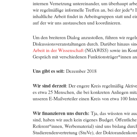
internen Vernetzung untereinander, um überhaupt arbei
wir regelmäßige informelle Treffen an, bei der jede*r
inhaltliche Arbeit findet in Arbeitsgruppen statt und 
auf der wir uns austauschen und koordinieren.
Um den breiteren Dialog anzustoßen, führen wir regel
Diskussionsveranstaltungen durch. Darüber hinaus sin
Arbeit in der Wissenschaft
(NGA
WISS
) sowie im Kon
Gespräch mit verschiedenen Funktionsträger*innen an
Uns gibt es seit:
Dezember 2018
Wir sind derzeit
: Der engere Kreis regelmäßig Aktiv
es etwa 25 Menschen, die bei konkreten Anliegen mitar
unseren E-Mailverteiler einen Kreis von etwa 100 Int
Wir finanzieren uns durch:
Tja, das wüssten wir au
sind, haben wir auch kein eigenes Budget. Öffentliche
Referent*innen, Werbematerial) sind uns bislang durch
Studierendenvertretung (StuVe), der Doktorandenkonve