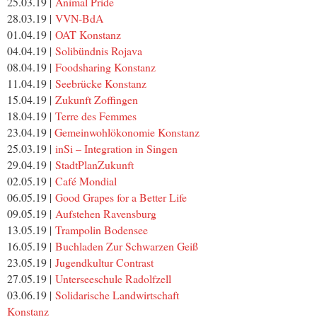
25.03.19 |
Animal Pride
28.03.19 |
VVN-BdA
01.04.19 |
OAT Konstanz
04.04.19 |
Solibündnis Rojava
08.04.19 |
Foodsharing Konstanz
11.04.19 |
Seebrücke Konstanz
15.04.19 |
Zukunft Zoffingen
18.04.19 |
Terre des Femmes
23.04.19 |
Gemeinwohlökonomie Konstanz
25.03.19 |
inSi – Integration in Singen
29.04.19 |
StadtPlanZukunft
02.05.19 |
Café Mondial
06.05.19 |
Good Grapes for a Better Life
09.05.19 |
Aufstehen Ravensburg
13.05.19 |
Trampolin Bodensee
16.05.19 |
Buchladen Zur Schwarzen Geiß
23.05.19 |
Jugendkultur Contrast
27.05.19 |
Unterseeschule Radolfzell
03.06.19 |
Solidarische Landwirtschaft
Konstanz