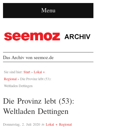
Menu
Das Archiv von seemoz.de
Sie sind hier:
Start
»
Lokal +
Regional
»
Die Provinz lebt (53):
Weltladen Dettingen
Die Provinz lebt (53):
Weltladen Dettingen
Donnerstag, 2. Juli 2020
in
Lokal + Regional