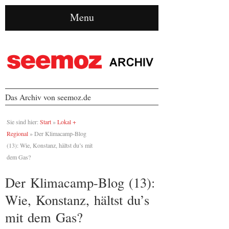
Menu
Das Archiv von seemoz.de
Sie sind hier:
Start
»
Lokal +
Regional
»
Der Klimacamp-Blog
(13): Wie, Konstanz, hältst du’s mit
dem Gas?
Der Klimacamp-Blog (13):
Wie, Konstanz, hältst du’s
mit dem Gas?