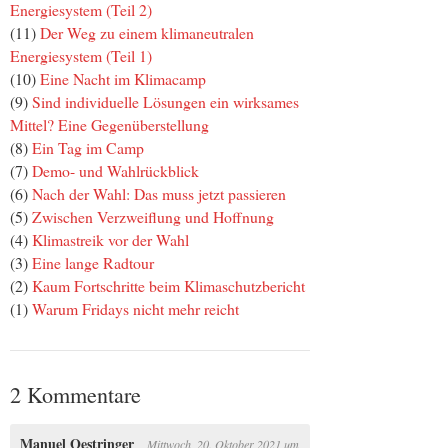
Energiesystem (Teil 2)
(11)
Der Weg zu einem klimaneutralen
Energiesystem (Teil 1)
(10)
Eine Nacht im Klimacamp
(9)
Sind individuelle Lösungen ein wirksames
Mittel? Eine Gegenüberstellung
(8)
Ein Tag im Camp
(7)
Demo- und Wahlrückblick
(6)
Nach der Wahl: Das muss jetzt passieren
(5)
Zwischen Verzweiflung und Hoffnung
(4)
Klimastreik vor der Wahl
(3)
Eine lange Radtour
(2)
Kaum Fortschritte beim Klimaschutzbericht
(1)
Warum Fridays nicht mehr reicht
2 Kommentare
Manuel Oestringer
Mittwoch, 20. Oktober 2021
um