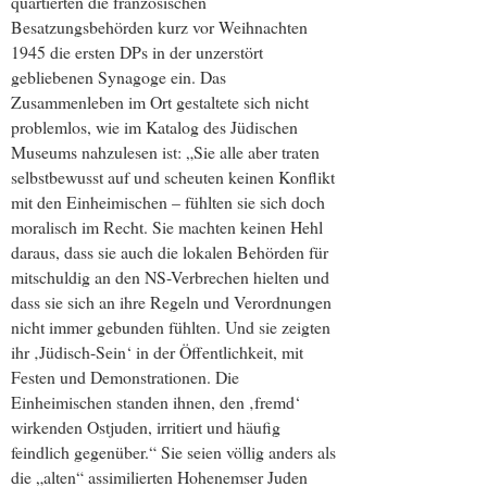
quartierten die französischen
Besatzungsbehörden kurz vor Weihnachten
1945 die ersten DPs in der unzerstört
gebliebenen Synagoge ein. Das
Zusammenleben im Ort gestaltete sich nicht
problemlos, wie im Katalog des Jüdischen
Museums nahzulesen ist: „Sie alle aber traten
selbstbewusst auf und scheuten keinen Konflikt
mit den Einheimischen – fühlten sie sich doch
moralisch im Recht. Sie machten keinen Hehl
daraus, dass sie auch die lokalen Behörden für
mitschuldig an den NS-Verbrechen hielten und
dass sie sich an ihre Regeln und Verordnungen
nicht immer gebunden fühlten. Und sie zeigten
ihr ‚Jüdisch-Sein‘ in der Öffentlichkeit, mit
Festen und Demonstrationen. Die
Einheimischen standen ihnen, den ‚fremd‘
wirkenden Ostjuden, irritiert und häufig
feindlich gegenüber.“ Sie seien völlig anders als
die „alten“ assimilierten Hohenemser Juden