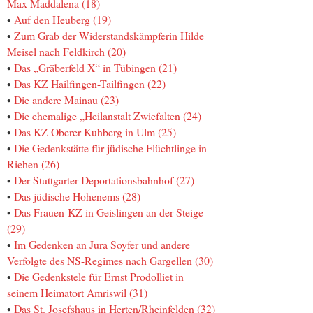
Max Maddalena (18)
•
Auf den Heuberg (19)
•
Zum Grab der Widerstandskämpferin Hilde
Meisel nach Feldkirch (20)
•
Das „Gräberfeld X“ in Tübingen (21)
•
Das KZ Hailfingen-Tailfingen (22)
•
Die andere Mainau (23)
•
Die ehemalige „Heilanstalt Zwiefalten (24)
•
Das KZ Oberer Kuhberg in Ulm (25)
•
Die Gedenkstätte für jüdische Flüchtlinge in
Riehen (26)
•
Der Stuttgarter Deportationsbahnhof (27)
•
Das jüdische Hohenems (28)
•
Das Frauen-KZ in Geislingen an der Steige
(29)
•
Im Gedenken an Jura Soyfer und andere
Verfolgte des NS-Regimes nach Gargellen (30)
•
Die Gedenkstele für Ernst Prodolliet in
seinem Heimatort Amriswil (31)
•
Das St. Josefshaus in Herten/Rheinfelden (32)