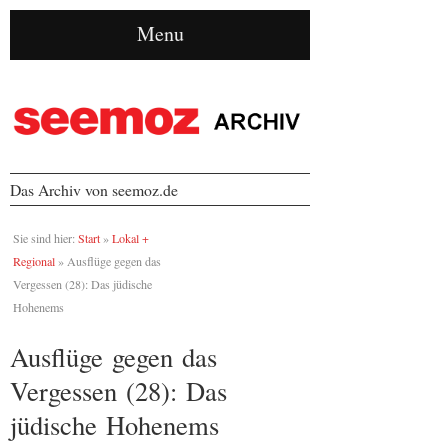
Menu
Das Archiv von seemoz.de
Sie sind hier:
Start
»
Lokal +
Regional
»
Ausflüge gegen das
Vergessen (28): Das jüdische
Hohenems
Ausflüge gegen das
Vergessen (28): Das
jüdische Hohenems