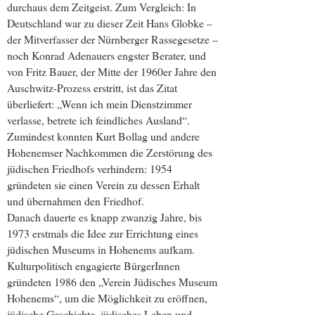
durchaus dem Zeitgeist. Zum Vergleich: In
Deutschland war zu dieser Zeit Hans Globke –
der Mitverfasser der Nürnberger Rassegesetze –
noch Konrad Adenauers engster Berater, und
von Fritz Bauer, der Mitte der 1960er Jahre den
Auschwitz-Prozess erstritt, ist das Zitat
überliefert: „Wenn ich mein Dienstzimmer
verlasse, betrete ich feindliches Ausland“.
Zumindest konnten Kurt Bollag und andere
Hohenemser Nachkommen die Zerstörung des
jüdischen Friedhofs verhindern: 1954
gründeten sie einen Verein zu dessen Erhalt
und übernahmen den Friedhof.
Danach dauerte es knapp zwanzig Jahre, bis
1973 erstmals die Idee zur Errichtung eines
jüdischen Museums in Hohenems aufkam.
Kulturpolitisch engagierte BürgerInnen
gründeten 1986 den „Verein Jüdisches Museum
Hohenems“, um die Möglichkeit zu eröffnen,
jüdische Geschichte, jüdisches Leben und