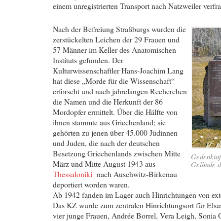
einem unregistrierten Transport nach Natzweiler verfr
Nach der Befreiung Straßburgs wurden die
zerstückelten Leichen der 29 Frauen und
57 Männer im Keller des Anatomischen
Instituts gefunden. Der
Kulturwissenschaftler Hans-Joachim Lang
hat diese „Morde für die Wissenschaft“
erforscht und nach jahrelangen Recherchen
die Namen und die Herkunft der 86
Mordopfer ermittelt. Über die Hälfte von
ihnen stammte aus Griechenland; sie
gehörten zu jenen über 45.000 Jüdinnen
und Juden, die nach der deutschen
Besetzung Griechenlands zwischen Mitte
Gedenktaf
März und Mitte August 1943 aus
Gelände 
Thessaloniki
nach Auschwitz-Birkenau
deportiert worden waren.
Ab 1942 fanden im Lager auch Hinrichtungen von exter
Das KZ wurde zum zentralen Hinrichtungsort für Elsa
vier junge Frauen, Andrée Borrel, Vera Leigh, Soni