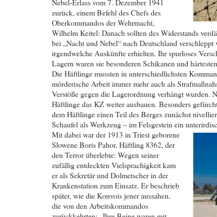
Nebel-Erlass vom 7. Dezember 1941
zurück, einem Befehl des Chefs des
Oberkommandos der Wehrmacht,
Wilhelm Keitel: Danach sollten des Widerstands verd
bei „Nacht und Nebel“ nach Deutschland verschleppt 
irgendwelche Auskünfte erhielten. Ihr spurloses Vers
Lagern waren sie besonderen Schikanen und härtesten
Die Häftlinge mussten in unterschiedlichsten Kommand
mörderische Arbeit immer mehr auch als Strafmaßnahm
Verstöße gegen die Lagerordnung verhängt wurden. N
Häftlinge das KZ weiter ausbauen. Besonders gefürch
dem Häftlinge einen Teil des Berges zunächst nivelli
Schaufel als Werkzeug – im Felsgestein ein unterirdis
Mit dabei war der 1913 in Triest geborene
Slowene Boris Pahor, Häftling 8362, der
den Terror überlebte: Wegen seiner
zufällig entdeckten Vielsprachigkeit kam
er als Sekretär und Dolmetscher in der
Krankenstation zum Einsatz. Er beschrieb
später, wie die Konvois jener aussahen,
die von den Arbeitskommandos
zurückkehrten: „Ihre Beine waren mit