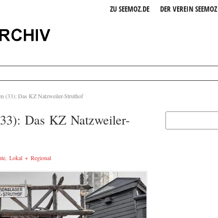
ZU SEEMOZ.DE
DER VEREIN SEEMOZ 
n (33): Das KZ Natzweiler-Struthof
(33): Das KZ Natzweiler-
hte
,
Lokal + Regional