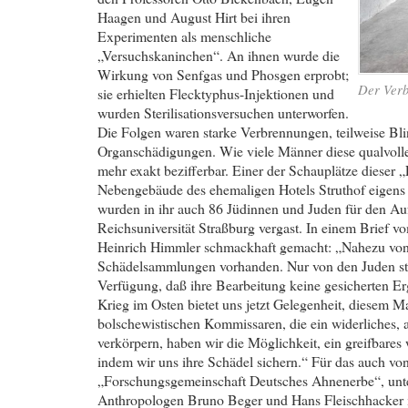
Haagen und August Hirt bei ihren
Experimenten als menschliche
„Versuchskaninchen“. An ihnen wurde die
Wirkung von Senfgas und Phosgen erprobt;
Der Verb
sie erhielten Flecktyphus-Injektionen und
wurden Sterilisationsversuchen unterworfen.
Die Folgen waren starke Verbrennungen, teilweise Bl
Organschädigungen. Wie viele Männer diese qualvollen
mehr exakt bezifferbar. Einer der Schauplätze dieser
Nebengebäude des ehemaligen Hotels Struthof eigens
wurden in ihr auch 86 Jüdinnen und Juden für den A
Reichsuniversität Straßburg vergast. In einem Brief v
Heinrich Himmler schmackhaft gemacht: „Nahezu von
Schädelsammlungen vorhanden. Nur von den Juden ste
Verfügung, daß ihre Bearbeitung keine gesicherten Erg
Krieg im Osten bietet uns jetzt Gelegenheit, diesem M
bolschewistischen Kommissaren, die ein widerliches, 
verkörpern, haben wir die Möglichkeit, ein greifbare
indem wir uns ihre Schädel sichern.“ Für das auch v
„Forschungsgemeinschaft Deutsches Ahnenerbe“, unters
Anthropologen Bruno Beger und Hans Fleischhacker 