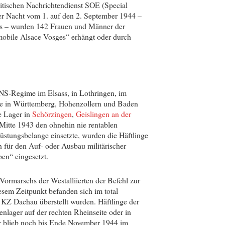
ritischen Nachrichtendienst SOE (Special
der Nacht vom 1. auf den 2. September 1944 –
rs – wurden 142 Frauen und Männer der
obile Alsace Vosges“ erhängt oder durch
NS-Regime im Elsass, in Lothringen, im
ie in Württemberg, Hohenzollern und Baden
e Lager in
Schörzingen
,
Geislingen an der
 Mitte 1943 den ohnehin nie rentablen
Rüstungsbelange einsetzte, wurden die Häftlinge
 für den Auf- oder Ausbau militärischer
ben“ eingesetzt.
ormarschs der Westalliierten der Befehl zur
esem Zeitpunkt befanden sich im total
s KZ Dachau überstellt wurden. Häftlinge der
nlager auf der rechten Rheinseite oder in
r blieb noch bis Ende November 1944 im