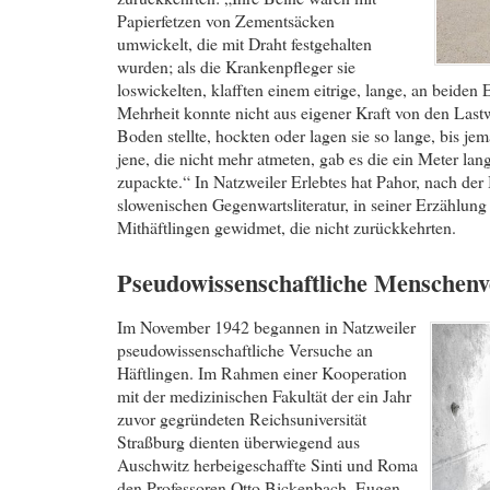
Papierfetzen von Zementsäcken
umwickelt, die mit Draht festgehalten
wurden; als die Krankenpfleger sie
loswickelten, klafften einem eitrige, lange, an beid
Mehrheit konnte nicht aus eigener Kraft von den Las
Boden stellte, hockten oder lagen sie so lange, bis jem
jene, die nicht mehr atmeten, gab es die ein Meter la
zupackte.“ In Natzweiler Erlebtes hat Pahor, nach der 
slowenischen Gegenwartsliteratur, in seiner Erzählung
Mithäftlingen gewidmet, die nicht zurückkehrten.
Pseudowissenschaftliche Menschenv
Im November 1942 begannen in Natzweiler
pseudowissenschaftliche Versuche an
Häftlingen. Im Rahmen einer Kooperation
mit der medizinischen Fakultät der ein Jahr
zuvor gegründeten Reichsuniversität
Straßburg dienten überwiegend aus
Auschwitz herbeigeschaffte Sinti und Roma
den Professoren Otto Bickenbach, Eugen