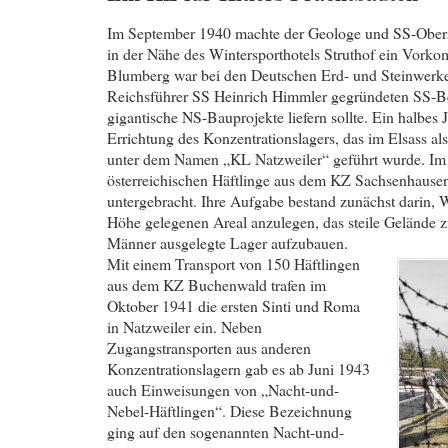
Im September 1940 machte der Geologe und SS-Ober
in der Nähe des Wintersporthotels Struthof ein Vorko
Blumberg war bei den Deutschen Erd- und Steinwerke
Reichsführer SS Heinrich Himmler gegründeten SS-Betr
gigantische NS-Bauprojekte liefern sollte. Ein halbes 
Errichtung des Konzentrationslagers, das im Elsass a
unter dem Namen „KL Natzweiler“ geführt wurde. Im 
österreichischen Häftlinge aus dem KZ Sachsenhausen
untergebracht. Ihre Aufgabe bestand zunächst darin,
Höhe gelegenen Areal anzulegen, das steile Gelände zu
Männer ausgelegte Lager aufzubauen.
Mit einem Transport von 150 Häftlingen
aus dem KZ Buchenwald trafen im
Oktober 1941 die ersten Sinti und Roma
in Natzweiler ein. Neben
Zugangstransporten aus anderen
Konzentrationslagern gab es ab Juni 1943
auch Einweisungen von „Nacht-und-
Nebel-Häftlingen“. Diese Bezeichnung
ging auf den sogenannten Nacht-und-