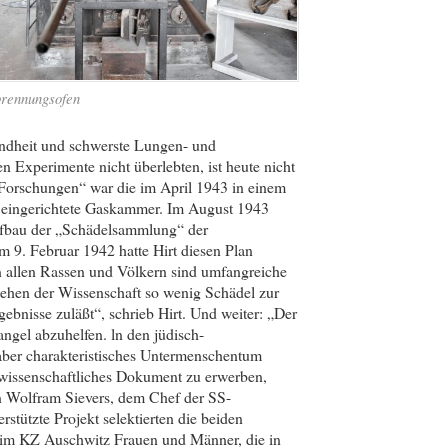
rennungsofen
indheit und schwerste Lungen- und
 Experimente nicht überlebten, ist heute nicht
 „Forschungen“ war die im April 1943 in einem
 eingerichtete Gaskammer. Im August 1943
ufbau der „Schädelsammlung“ der
om 9. Februar 1942 hatte Hirt diesen Plan
 allen Rassen und Völkern sind umfangreiche
hen der Wissenschaft so wenig Schädel zur
ebnisse zuläßt“, schrieb Hirt. Und weiter: „Der
angel abzuhelfen. ln den jüdisch-
aber charakteristisches Untermenschentum
s wissenschaftliches Dokument zu erwerben,
on Wolfram Sievers, dem Chef der SS-
tützte Projekt selektierten die beiden
im KZ Auschwitz Frauen und Männer, die in