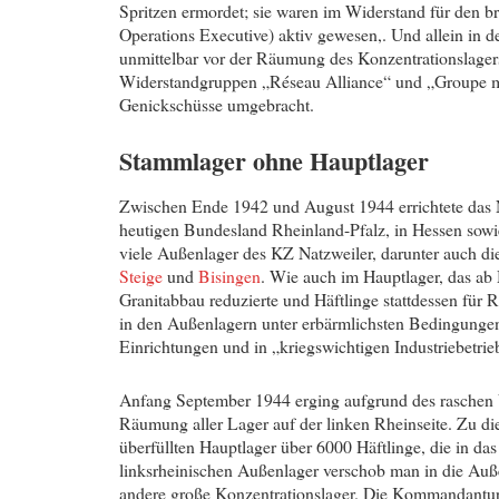
Spritzen ermordet; sie waren im Widerstand für den b
Operations Executive) aktiv gewesen,. Und allein in 
unmittelbar vor der Räumung des Konzentrationslage
Widerstandgruppen „Réseau Alliance“ und „Groupe m
Genickschüsse umgebracht.
Stammlager ohne Hauptlager
Zwischen Ende 1942 und August 1944 errichtete das 
heutigen Bundesland Rheinland-Pfalz, in Hessen sow
viele Außenlager des KZ Natzweiler, darunter auch di
Steige
und
Bisingen
. Wie auch im Hauptlager, das ab
Granitabbau reduzierte und Häftlinge stattdessen für 
in den Außenlagern unter erbärmlichsten Bedingungen
Einrichtungen und in „kriegswichtigen Industriebetrie
Anfang September 1944 erging aufgrund des raschen V
Räumung aller Lager auf der linken Rheinseite. Zu di
überfüllten Hauptlager über 6000 Häftlinge, die in da
linksrheinischen Außenlager verschob man in die Auße
andere große Konzentrationslager. Die Kommandantu