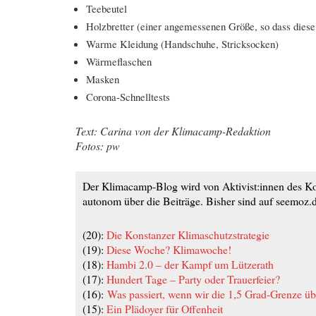
Teebeutel
Holzbretter (einer angemessenen Größe, so dass dies
Warme Kleidung (Handschuhe, Stricksocken)
Wärmeflaschen
Masken
Corona-Schnelltests
Text: Carina von der Klimacamp-Redaktion
Fotos: pw
Der Klimacamp-Blog wird von Aktivist:innen des Ko
autonom über die Beiträge. Bisher sind auf seemoz.d
(20):
Die Konstanzer Klimaschutzstrategie
(19):
Diese Woche? Klimawoche!
(18):
Hambi 2.0 – der Kampf um Lützerath
(17):
Hundert Tage – Party oder Trauerfeier?
(16):
Was passiert, wenn wir die 1,5 Grad-Grenze üb
(15):
Ein Plädoyer für Offenheit