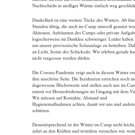
Nachtschicht in molliger Wärme einfach weg geschlaf
Dunkelheit ist eine weitere Tücke des Winters. Ab fün
Stunden übrig, die auch im Camp sinnvoll genutzt wer
Aktionen, Aufräumen des Camps oder private Aufgaben
logischerweise im Dunklen schwieriger. Leider haben 
um unsere provisorische Solaranlage zu betreiben. Dah
an Licht. Ironie des Schicksals: Wir erleben gerade
nicht vergessen werden dürfen.
Die Corona-Pandemie zeigt auch in diesem Winter er
ihre unschöne Seite. Die Inzidenzen erreichen noch ni
dagewesene Höchstwerte und stellen auch uns im Ca
erneut vor Herausforderungen im Umgang mit dem Vir
Wir müssen auf Kontakte, Abstand und
Hygienemaßnahmen achten, damit wir uns und andere
schützen.
Dementsprechend ist der Winter im Camp nicht leicht.
zehrt an den Kräften und trotzdem versuchen wir, weit