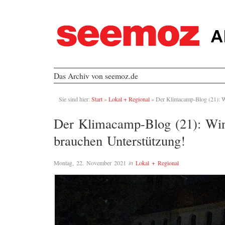
Das Archiv von seemoz.de
Sie sind hier:
Start
»
Lokal + Regional
»
Der Klimacamp-Blog (21): W
Der Klimacamp-Blog (21): Wi
brauchen Unterstützung!
Montag, 22. November 2021
in
Lokal + Regional