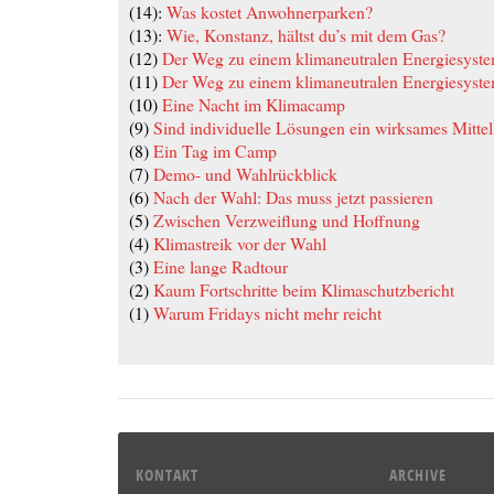
(14):
Was kostet Anwohnerparken?
(13):
Wie, Konstanz, hältst du’s mit dem Gas?
(12)
Der Weg zu einem klimaneutralen Energiesystem
(11)
Der Weg zu einem klimaneutralen Energiesystem
(10)
Eine Nacht im Klimacamp
(9)
Sind individuelle Lösungen ein wirksames Mitte
(8)
Ein Tag im Camp
(7)
Demo- und Wahlrückblick
(6)
Nach der Wahl: Das muss jetzt passieren
(5)
Zwischen Verzweiflung und Hoffnung
(4)
Klimastreik vor der Wahl
(3)
Eine lange Radtour
(2)
Kaum Fortschritte beim Klimaschutzbericht
(1)
Warum Fridays nicht mehr reicht
KONTAKT
ARCHIVE