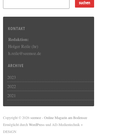
KONTAKT
Redaktion:
Holger Reile (hr)
h.reile@seemoz.de
ARCHIVE
2023
2022
2021
Copyright © 2026
seemoz - Online Magazin am Bodensee
Ermöglicht durch
WordPress
und AD-Medientechnik +
DESiGN