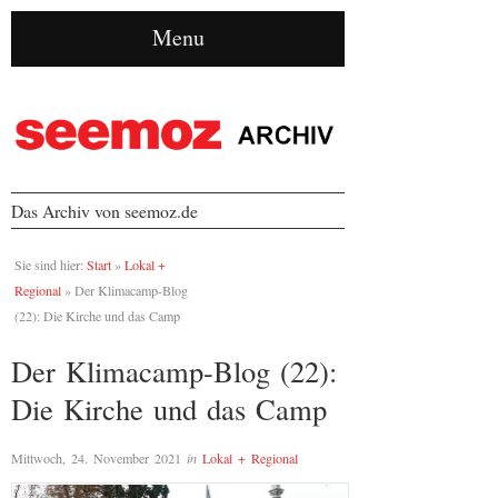
Menu
Das Archiv von seemoz.de
Sie sind hier:
Start
»
Lokal +
Regional
»
Der Klimacamp-Blog
(22): Die Kirche und das Camp
Der Klimacamp-Blog (22):
Die Kirche und das Camp
Mittwoch, 24. November 2021
in
Lokal + Regional