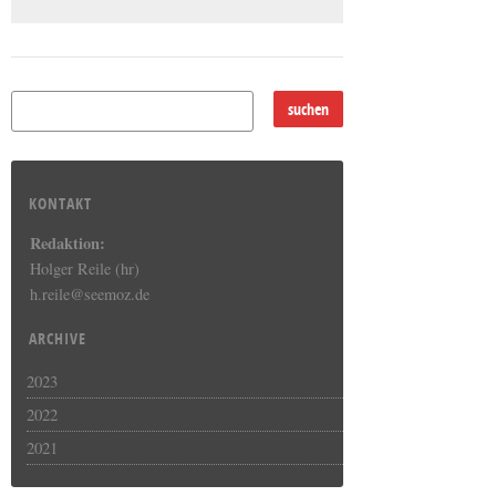
KONTAKT
Redaktion:
Holger Reile (hr)
h.reile@seemoz.de
ARCHIVE
2023
2022
2021