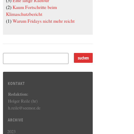
(3)
Eine lange Radtour
(2)
Kaum Fortschritte beim
Klimaschutzbericht
(1)
Warum Fridays nicht mehr reicht
KONTAKT
Redaktion:
Holger Reile (hr)
h.reile@seemoz.de
ARCHIVE
2023