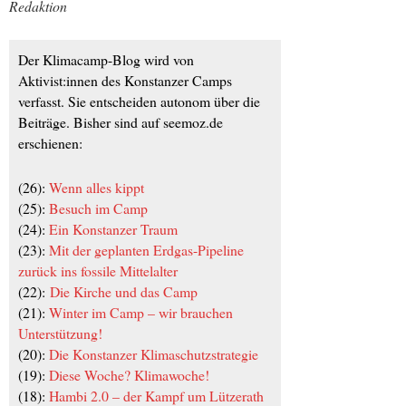
Redaktion
Der Klimacamp-Blog wird von
Aktivist:innen des Konstanzer Camps
verfasst. Sie entscheiden autonom über die
Beiträge. Bisher sind auf seemoz.de
erschienen:
(26):
Wenn alles kippt
(25):
Besuch im Camp
(24):
Ein Konstanzer Traum
(23):
Mit der geplanten Erdgas-Pipeline
zurück ins fossile Mittelalter
(22):
Die Kirche und das Camp
(21):
Winter im Camp – wir brauchen
Unterstützung!
(20):
Die Konstanzer Klimaschutzstrategie
(19):
Diese Woche? Klimawoche!
(18):
Hambi 2.0 – der Kampf um Lützerath