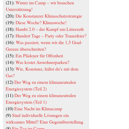
(21):
Winter im Camp – wir brauchen
Unterstützung!
(20):
Die Konstanzer Klimaschutzstrategie
(19):
Diese Woche? Klimawoche!
(18):
Hambi 2.0 – der Kampf um Lützerath
(17):
Hundert Tage – Party oder Trauerfeier?
(16):
Was passiert, wenn wir die 1,5 Grad-
Grenze überschreiten?
(15):
Ein Plädoyer für Offenheit
(14):
Was kostet Anwohnerparken?
(13):
Wie, Konstanz, hältst du’s mit dem
Gas?
(12)
Der Weg zu einem klimaneutralen
Energiesystem (Teil 2)
(11)
Der Weg zu einem klimaneutralen
Energiesystem (Teil 1)
(10)
Eine Nacht im Klimacamp
(9)
Sind individuelle Lösungen ein
wirksames Mittel? Eine Gegenüberstellung
(8)
Ein Tag im Camp