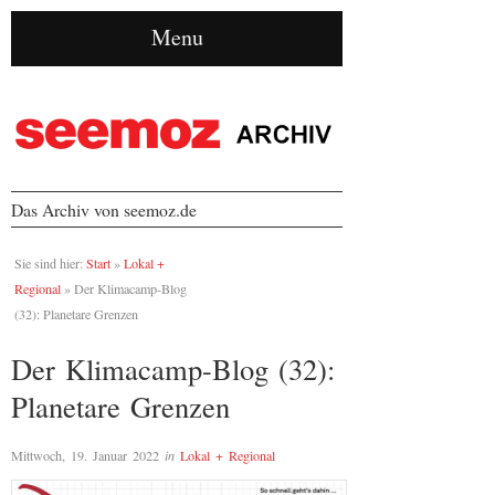
Menu
Das Archiv von seemoz.de
Sie sind hier:
Start
»
Lokal +
Regional
»
Der Klimacamp-Blog
(32): Planetare Grenzen
Der Klimacamp-Blog (32):
Planetare Grenzen
Mittwoch, 19. Januar 2022
in
Lokal + Regional