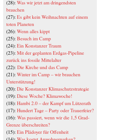
(28):
Was wir jetzt am dringendsten
brauchen
(27):
Es gibt kein Weihnachten auf einem
toten Planeten
(26):
Wenn alles kippt
(25):
Besuch im Camp
(24):
Ein Konstanzer Traum
(23):
Mit der geplanten Erdgas-Pipeline
zurück ins fossile Mittelalter
(22):
Die Kirche und das Camp
(21):
Winter im Camp – wir brauchen
Unterstützung!
(20):
Die Konstanzer Klimaschutzstrategie
(19):
Diese Woche? Klimawoche!
(18):
Hambi 2.0 – der Kampf um Lützerath
(17):
Hundert Tage – Party oder Trauerfeier?
(16):
Was passiert, wenn wir die 1,5 Grad-
Grenze überschreiten?
(15):
Ein Plädoyer für Offenheit
(14):
Was kostet Anwohnerparken?