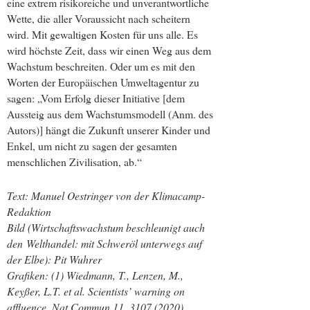
eine extrem risikoreiche und unverantwortliche
Wette, die aller Voraussicht nach scheitern
wird. Mit gewaltigen Kosten für uns alle. Es
wird höchste Zeit, dass wir einen Weg aus dem
Wachstum beschreiten. Oder um es mit den
Worten der Europäischen Umweltagentur zu
sagen: „Vom Erfolg dieser Initiative [dem
Aussteig aus dem Wachstumsmodell (Anm. des
Autors)] hängt die Zukunft unserer Kinder und
Enkel, um nicht zu sagen der gesamten
menschlichen Zivilisation, ab.“
Text: Manuel Oestringer von der Klimacamp-
Redaktion
Bild (Wirtschaftswachstum beschleunigt auch
den Welthandel: mit Schweröl unterwegs auf
der Elbe): Pit Wuhrer
Grafiken: (1) Wiedmann, T., Lenzen, M.,
Keyßer, L.T. et al. Scientists’ warning on
affluence. Nat Commun 11, 3107 (2020).