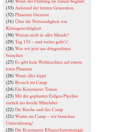
(34)
Wenn der Frühling im Januar beginnt
(33)
Aufstand der letzten Generation
(32)
Planetare Grenzen
(31)
Über die Notwendigkeit von
Klimagerechtigkeit
(30)
Warum nicht in aller Munde?
(29)
Tag 134 – und weiter geht’s!
(28)
Was wir jetzt am dringendsten
brauchen
(27)
Es gibt kein Weihnachten auf einem
toten Planeten
(26)
Wenn alles kippt
(25)
Besuch im Camp
(24)
Ein Konstanzer Traum
(23)
Mit der geplanten Erdgas-Pipeline
zurück ins fossile Mittelalter
(22)
Die Kirche und das Camp
(21)
Winter im Camp – wir brauchen
Unterstützung!
(20)
Die Konstanzer Klimaschutzstrategie